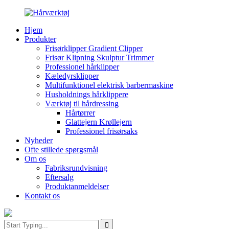
Hjem
Produkter
Frisørklipper Gradient Clipper
Frisør Klipning Skulptur Trimmer
Professionel hårklipper
Kæledyrsklipper
Multifunktionel elektrisk barbermaskine
Husholdnings hårklippere
Værktøj til hårdressing
Hårtørrer
Glattejern Krøllejern
Professionel frisørsaks
Nyheder
Ofte stillede spørgsmål
Om os
Fabriksrundvisning
Eftersalg
Produktanmeldelser
Kontakt os