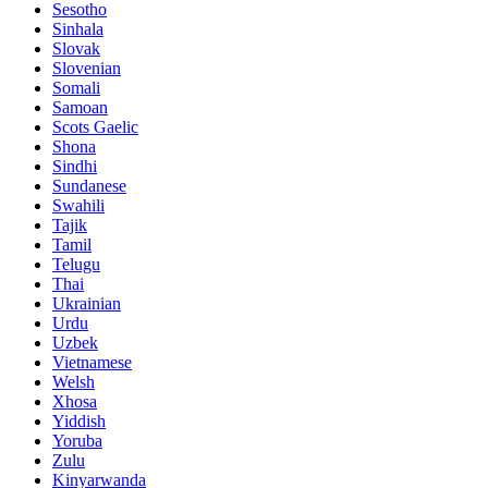
Sesotho
Sinhala
Slovak
Slovenian
Somali
Samoan
Scots Gaelic
Shona
Sindhi
Sundanese
Swahili
Tajik
Tamil
Telugu
Thai
Ukrainian
Urdu
Uzbek
Vietnamese
Welsh
Xhosa
Yiddish
Yoruba
Zulu
Kinyarwanda