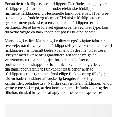
Forstå de forskellige typer hårklippere Der findes mange typer
hårklippere på markedet, herunder elektriske hårklippere,
manuelle hårklippere, professionelle hårklippere osv. Hver type
har sine egne fordele og ulemper.Elektriske hårklippere er
generelt mere praktiske, mens manuelle hårklippere er mere
bærbare.Efter at have forstået egenskaberne ved hver type, kan
du bedre vælge en hårklipper, der passer til dine behov.
Mærke og kvalitet Mærke og kvalitet er også vigtige faktorer at
overveje, når du vælger en hårklipper.Nogle velkendte mærker af
hårklippere har normalt bedre kvalitet og ydeevne, og er også
udstyret med sikrere brugsgarantier.Sørg for at vælge et
velrenommeret mærke og tjek brugeranmeldelser og
professionelle testrapporter for at sikre kvaliteten og ydeevnen af ​​
din hårklipper.Afsnit 4: Funktioner og tilbehør Mange
hårklippere er udstyret med forskellige funktioner og tilbehør,
såsom barbermaskiner af forskellig længde, forskellige
kamtænder, opladere osv. Når du skal vælge en hårklipper, vil du
gerne være sikker på, at den kommer med de funktioner og det
tilbehør, du skal bruge for at opfylde dine personlige behov.