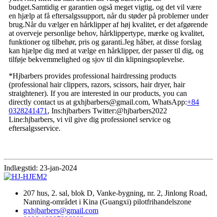
budget.Samtidig er garantien også meget vigtig, og det vil være
en hjælp at få eftersalgssupport, når du støder på problemer under
brug.Når du vælger en hårklipper af høj kvalitet, er det afgørende
at overveje personlige behov, hårklippertype, mærke og kvalitet,
funktioner og tilbehør, pris og garanti.Jeg håber, at disse forslag
kan hjælpe dig med at vælge en hårklipper, der passer til dig, og
tilføje bekvemmelighed og sjov til din klipningsoplevelse.
*Hjbarbers provides professional hairdressing products
(professional hair clippers, razors, scissors, hair dryer, hair
straightener). If you are interested in our products, you can
directly contact us at gxhjbarbers@gmail.com, WhatsApp:
+84
0328241471
, Ins:hjbarbers Twitter:@hjbarbers2022
Line:hjbarbers, vi vil give dig professionel service og
eftersalgsservice.
Indlægstid: 23-jan-2024
207 hus, 2. sal, blok D, Vanke-bygning, nr. 2, Jinlong Road,
Nanning-området i Kina (Guangxi) pilotfrihandelszone
gxhjbarbers@gmail.com