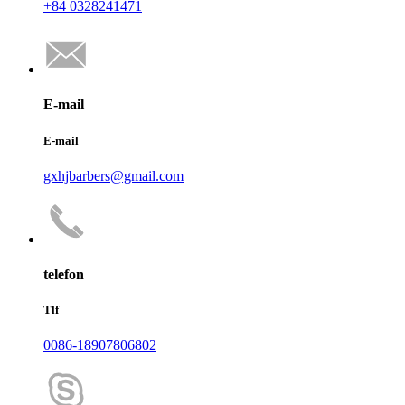
+84 0328241471
E-mail
E-mail
gxhjbarbers@gmail.com
telefon
Tlf
0086-18907806802