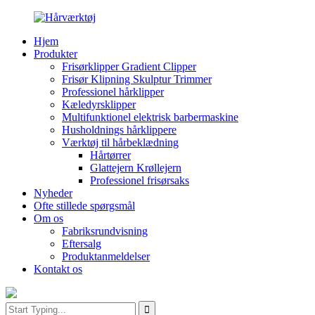
Hjem
Produkter
Frisørklipper Gradient Clipper
Frisør Klipning Skulptur Trimmer
Professionel hårklipper
Kæledyrsklipper
Multifunktionel elektrisk barbermaskine
Husholdnings hårklippere
Værktøj til hårbeklædning
Hårtørrer
Glattejern Krøllejern
Professionel frisørsaks
Nyheder
Ofte stillede spørgsmål
Om os
Fabriksrundvisning
Eftersalg
Produktanmeldelser
Kontakt os