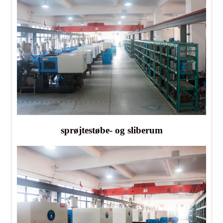
sprøjtestøbe- og sliberum