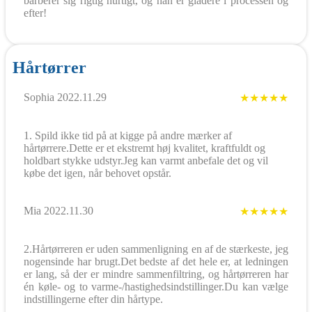
barberer sig rigtig hurtigt, og han er gladere i processen og
efter!
Hårtørrer
Sophia 2022.11.29
★★★★★
1. Spild ikke tid på at kigge på andre mærker af
hårtørrere.Dette er et ekstremt høj kvalitet, kraftfuldt og
holdbart stykke udstyr.Jeg kan varmt anbefale det og vil
købe det igen, når behovet opstår.
Mia 2022.11.30
★★★★★
2.Hårtørreren er uden sammenligning en af ​​de stærkeste, jeg
nogensinde har brugt.Det bedste af det hele er, at ledningen
er lang, så der er mindre sammenfiltring, og hårtørreren har
én køle- og to varme-/hastighedsindstillinger.Du kan vælge
indstillingerne efter din hårtype.