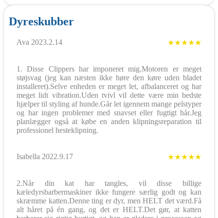
Dyreskubber
Ava 2023.2.14
★★★★★
1. Disse Clippers har imponeret mig.Motoren er meget
støjsvag (jeg kan næsten ikke høre den køre uden bladet
installeret).Selve enheden er meget let, afbalanceret og har
meget lidt vibration.Uden tvivl vil dette være min bedste
hjælper til styling af hunde.Går let igennem mange pelstyper
og har ingen problemer med snavset eller fugtigt hår.Jeg
planlægger også at købe en anden klipningsreparation til
professionel hesteklipning.
Isabella 2022.9.17
★★★★★
2.Når din kat har tangles, vil disse billige
kæledyrsbarbermaskiner ikke fungere særlig godt og kan
skræmme katten.Denne ting er dyr, men HELT det værd.Få
alt håret på én gang, og det er HELT.Det gør, at katten