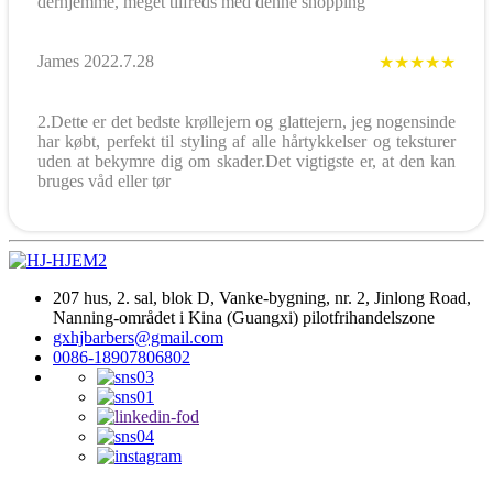
derhjemme, meget tilfreds med denne shopping
James 2022.7.28
★★★★★
2.Dette er det bedste krøllejern og glattejern, jeg nogensinde
har købt, perfekt til styling af alle hårtykkelser og teksturer
uden at bekymre dig om skader.Det vigtigste er, at den kan
bruges våd eller tør
207 hus, 2. sal, blok D, Vanke-bygning, nr. 2, Jinlong Road,
Nanning-området i Kina (Guangxi) pilotfrihandelszone
gxhjbarbers@gmail.com
0086-18907806802