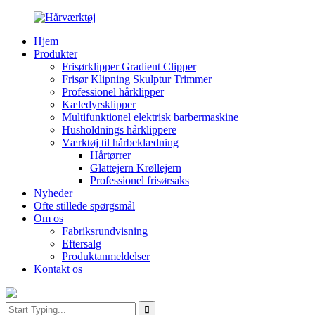
Hjem
Produkter
Frisørklipper Gradient Clipper
Frisør Klipning Skulptur Trimmer
Professionel hårklipper
Kæledyrsklipper
Multifunktionel elektrisk barbermaskine
Husholdnings hårklippere
Værktøj til hårbeklædning
Hårtørrer
Glattejern Krøllejern
Professionel frisørsaks
Nyheder
Ofte stillede spørgsmål
Om os
Fabriksrundvisning
Eftersalg
Produktanmeldelser
Kontakt os