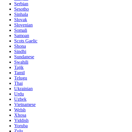
Serbian
Sesotho
Sinhala
Slovak
Slovenian
Somali
Samoan
Scots Gaelic
Shona
Sindhi
Sundanese
Swahili
Tajik
Tamil
Telugu
Thai
Ukrainian
Urdu
Uzbek
Vietnamese
Welsh
Xhosa
Yiddish
Yoruba
Zulu