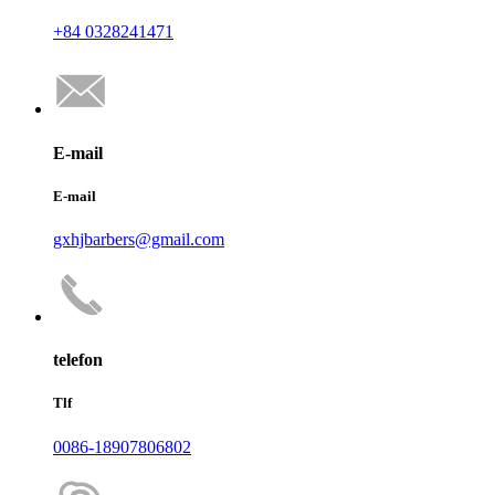
+84 0328241471
E-mail
E-mail
gxhjbarbers@gmail.com
telefon
Tlf
0086-18907806802