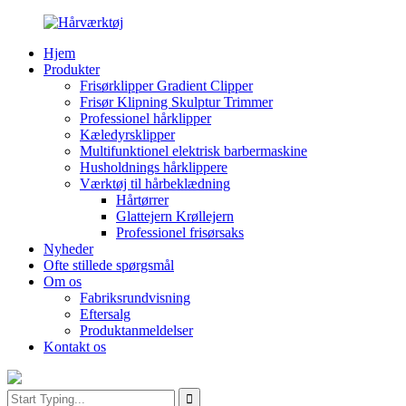
Hjem
Produkter
Frisørklipper Gradient Clipper
Frisør Klipning Skulptur Trimmer
Professionel hårklipper
Kæledyrsklipper
Multifunktionel elektrisk barbermaskine
Husholdnings hårklippere
Værktøj til hårbeklædning
Hårtørrer
Glattejern Krøllejern
Professionel frisørsaks
Nyheder
Ofte stillede spørgsmål
Om os
Fabriksrundvisning
Eftersalg
Produktanmeldelser
Kontakt os