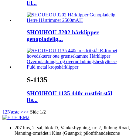
El...
SHOUHOU J202 hårklipper
genopladelig...
S-1135
SHOUHOU 1135 440c rustfrit stål
Rs...
1
2
Næste >
>>
Side 1/2
207 hus, 2. sal, blok D, Vanke-bygning, nr. 2, Jinlong Road,
Nanning-området i Kina (Guangxi) pilotfrihandelszone