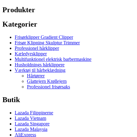
Produkter
Kategorier
Frisørklipper Gradient Clipper
Frisør Klipning Skulptur Trimmer
Professionel hårklipper
Kæledyrsklipper
Multifunktionel elektrisk barbermaskine
Husholdnings hårklippere
Værktøj til hårbeklædning
Hårtørrer
Glattejern Krøllejern
Professionel frisørsaks
Butik
Lazada Filippinerne
Lazada Vietnam
Lazada Singapore
Lazada Malaysia
AliExpress