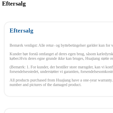
Eftersalg
Eftersalg
Bemærk venligst: Alle retur- og byttebetingelser gælder kun for v
Kunder bør forstå omfanget af deres egen brug, såsom kæledyrskli
køber.Hvis deres egne grunde ikke kan bruges, Huajiang støtte r
(Bemærk: 1. For kunder, der bestiller store mængder, kan vi konfig
forsendelsesstedet, understøtter vi garantien, forsendelsesomkost
All products purchased from Huajiang have a one-year warranty. 
number and pictures of the damaged product.