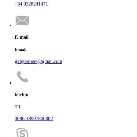
+84 0328241471
E-mail
E-mail
gxhjbarbers@gmail.com
telefon
Tlf
0086-18907806802