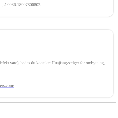
vice på 0086-18907806802.
er defekt vare), bedes du kontakte Huajiang-sælger for ombytning,
ers.com/