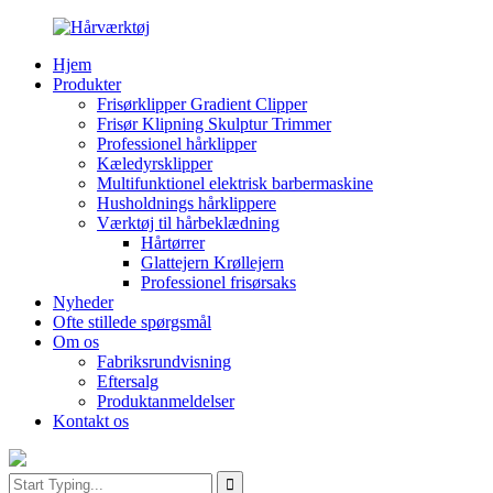
Hjem
Produkter
Frisørklipper Gradient Clipper
Frisør Klipning Skulptur Trimmer
Professionel hårklipper
Kæledyrsklipper
Multifunktionel elektrisk barbermaskine
Husholdnings hårklippere
Værktøj til hårbeklædning
Hårtørrer
Glattejern Krøllejern
Professionel frisørsaks
Nyheder
Ofte stillede spørgsmål
Om os
Fabriksrundvisning
Eftersalg
Produktanmeldelser
Kontakt os