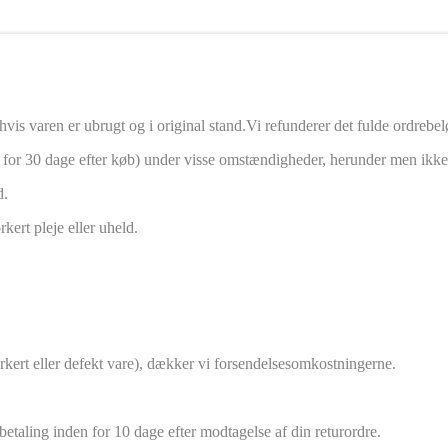
 hvis varen er ubrugt og i original stand.Vi refunderer det fulde ordreb
 for 30 dage efter køb) under visse omstændigheder, herunder men ikke 
d.
kert pleje eller uheld.
 forkert eller defekt vare), dækker vi forsendelsesomkostningerne.
etaling inden for 10 dage efter modtagelse af din returordre.