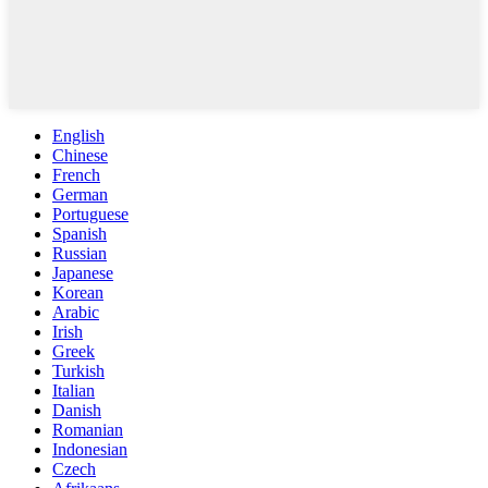
English
Chinese
French
German
Portuguese
Spanish
Russian
Japanese
Korean
Arabic
Irish
Greek
Turkish
Italian
Danish
Romanian
Indonesian
Czech