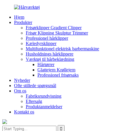
Hjem
Produkter
Frisørklipper Gradient Clipper
Frisør Klipning Skulptur Trimmer
Professionel hårklipper
Kæledyrsklipper
Multifunktionel elektrisk barbermaskine
Husholdnings hårklippere
Værktøj til hårbeklædning
Hårtørrer
Glattejern Krøllejern
Professionel frisørsaks
Nyheder
Ofte stillede spørgsmål
Om os
Fabriksrundvisning
Eftersalg
Produktanmeldelser
Kontakt os