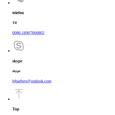
telefon
Tlf
0086-18907806802
skype
skype
hjbarbers@outlook.com
Top