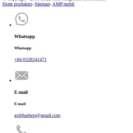
Hotte produkter
-
Sitemap
-
AMP mobil
Whatsapp
Whatsapp
+84 0328241471
E-mail
E-mail
gxhjbarbers@gmail.com