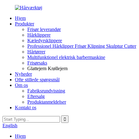
Hjem
Produkter
Frisør leverandør
Hårklippere
Kæledyrsklippere
Professionel Hårklipper Frisør Klipning Skulptur Cutter
Hårtørrer
Multifunktionel elektrisk barbermaskine
Frisørsaks
Glattejern Krøllejern
Nyheder
Ofte stillede spørgsmål
Om os
Fabriksrundvisning
Eftersalg
Produktanmeldelser
Kontakt os
English
Hjem