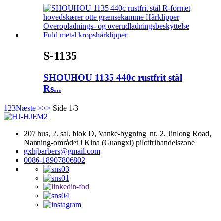
S-1135
SHOUHOU 1135 440c rustfrit stål
Rs...
1
2
3
Næste >
>>
Side 1/3
207 hus, 2. sal, blok D, Vanke-bygning, nr. 2, Jinlong Road,
Nanning-området i Kina (Guangxi) pilotfrihandelszone
gxhjbarbers@gmail.com
0086-18907806802