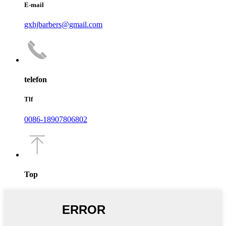
E-mail
gxhjbarbers@gmail.com
telefon
Tlf
0086-18907806802
Top